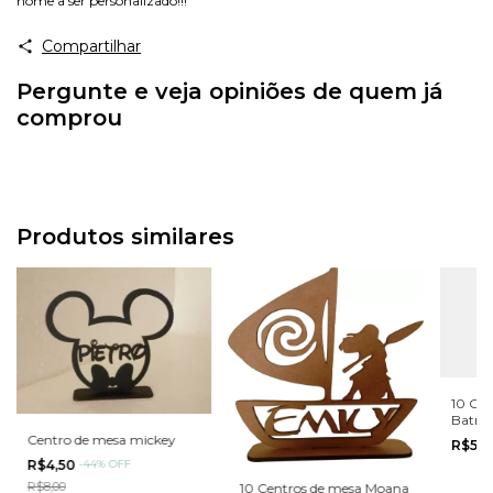
nome a ser personalizado!!!
Compartilhar
Pergunte e veja opiniões de quem já
comprou
Produtos similares
10 Cen
Batman
Dc
Centro de mesa mickey
R$50
R$4,50
-
44
%
OFF
R$8,00
10 Centros de mesa Moana