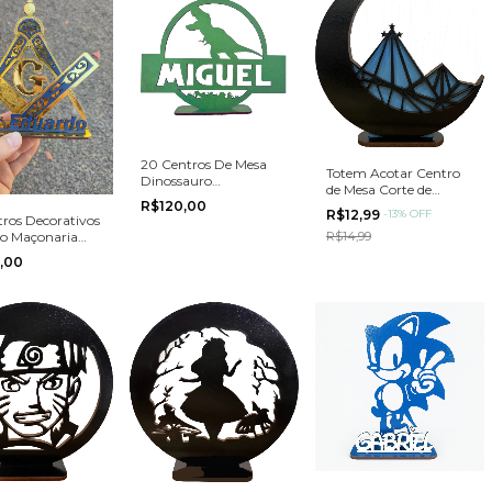
20 Centros De Mesa
Totem Acotar Centro
Dinossauro
de Mesa Corte de
Personalizados
R$120,00
Espinhos e Rosas MDF
R$12,99
-
13
%
OFF
tros Decorativos
R$14,99
o Maçonaria
alizado
,00