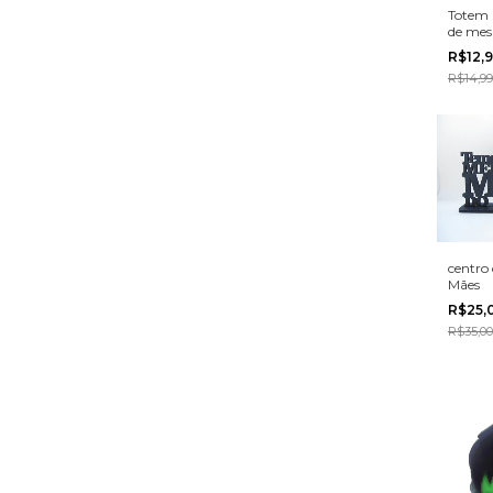
Totem 
de mes
MDF
R$12,
R$14,99
centro
Mães
R$25,
R$35,00