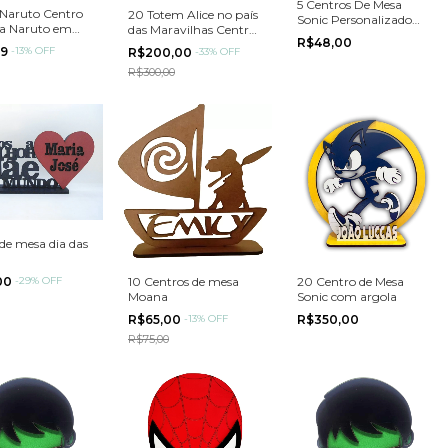
5 Centros De Mesa
Naruto Centro
20 Totem Alice no país
Sonic Personalizado
a Naruto em
das Maravilhas Centro
Festa Aniversário
R$48,00
de Mesa Alice MDF
99
-
13
%
OFF
R$200,00
-
33
%
OFF
R$300,00
 de mesa dia das
00
-
29
%
OFF
10 Centros de mesa
20 Centro de Mesa
Moana
Sonic com argola
R$65,00
-
13
%
OFF
R$350,00
R$75,00