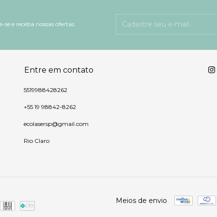
-se e receba nossas ofertas.
Entre em contato
5519988428262
+55 19 98842-8262
ecolasersp@gmail.com
Rio Claro
Meios de envio