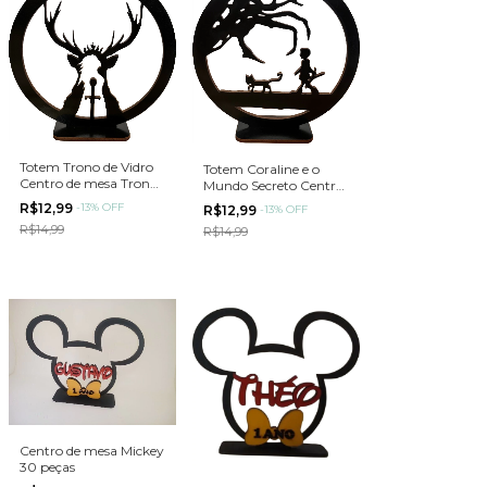
Totem Trono de Vidro
Totem Coraline e o
Centro de mesa Trono
Mundo Secreto Centro
de Vidro MDF
de mesa Coraline MDF
R$12,99
-
13
%
OFF
R$12,99
-
13
%
OFF
R$14,99
R$14,99
Centro de mesa Mickey
30 peças