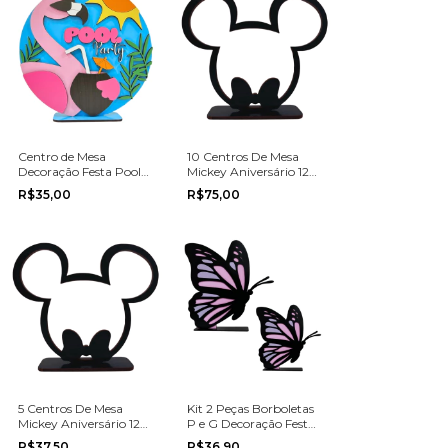
Centro de Mesa
10 Centros De Mesa
Decoração Festa Pool
Mickey Aniversário 12
Party Piscina 20cm
cm
R$35,00
R$75,00
5 Centros De Mesa
Kit 2 Peças Borboletas
Mickey Aniversário 12
P e G Decoração Festa
cm
Aniversário
R$37,50
R$36,90