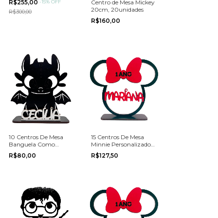
R$255,00
-
15
%
OFF
Centro de Mesa Mickey
20cm, 20unidades
R$300,00
R$160,00
10 Centros De Mesa
15 Centros De Mesa
Banguela Como
Minnie Personalizado
Treinar Seu Dragão
20cm Aniversário
R$80,00
R$127,50
Festas e Aniversários