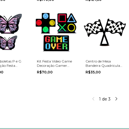
boletas P e G
Kit Festa Video Game
Centro de Mesa
ção Festa
Decoração Gamer
Bandeira Quadriculada
ário 2 peças
Aniversário 3 peças
Corrida Decoração
90
R$70,00
R$35,00
Festa
1
de
3