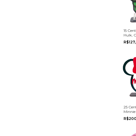
15 Cen
Hulk, 
R$127
25 Cen
Minnie
Festa A
R$20