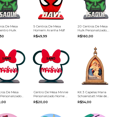
tros De Mesa
5 Centros De Mesa
20 Centros De Mesa
Centro Hulk
Homem Aranha Mdf
Hulk Personalizado,
Vingadores, Avengers
,50
R$49,99
R$160,00
tros De Mesa
Centro De Mesa Minnie
Kit 3 Capelas Maria
 Personalizados
Personalizado Nome e
Schoenstatt Mãe de
niversário
Idade Festa Aniversário
Jesus Decoração MDF
0,00
R$20,00
R$54,00