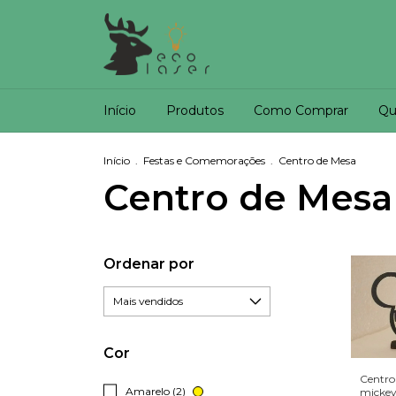
Início
Produtos
Como Comprar
Qu
Início
.
Festas e Comemorações
.
Centro de Mesa
Centro de Mesa
Ordenar por
Cor
Centro
Amarelo (2)
micke