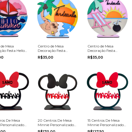
 de Mesa
Centro de Mesa
Centro de Mesa
ção Festa Hello
Decoração Festa
Decoração Festa
r Verão Mar
Tardezinha Verão Praia
Tardezinha Verão
00
R$35,00
R$35,00
20cm
20cm
tros De Mesa
20 Centros De Mesa
15 Centros De Mesa
 Personalizados
Minnie Personalizado
Minnie Personalizado
niversário
Festa Aniversário
com Nome e Idade
,00
R$170,00
R$127,50