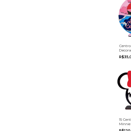
Centro
Decora
Summe
R$35,
20cm
15 Cen
Minnie
Festa A
R$120