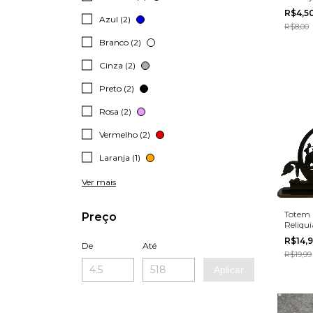
R$4,5
Azul (2)
R$8,00
Branco (2)
Cinza (2)
Preto (2)
Rosa (2)
Vermelho (2)
Laranja (1)
Ver mais
Totem 
Preço
Reliqu
de mes
R$14,
De
Até
R$19,99
Aplicar