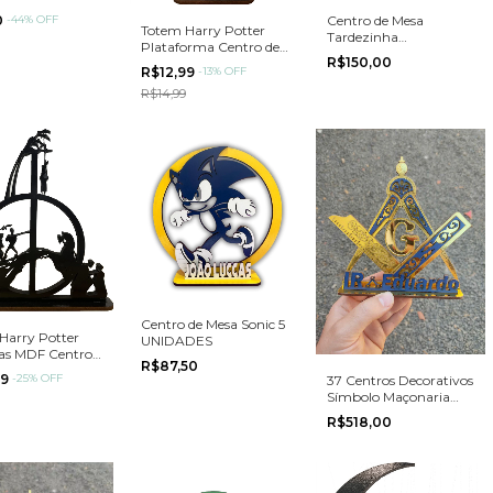
0
-
44
%
OFF
Centro de Mesa
Totem Harry Potter
Tardezinha
Plataforma Centro de
Personalizado - Kit
R$150,00
mesa Harry Potter
com 15 unidades
R$12,99
-
13
%
OFF
R$14,99
Centro de Mesa Sonic 5
Harry Potter
UNIDADES
ias MDF Centro
R$87,50
a Harry Potter
99
-
25
%
OFF
37 Centros Decorativos
Símbolo Maçonaria
com Nome
R$518,00