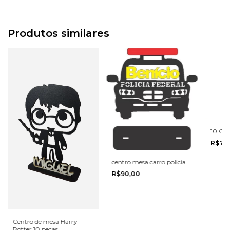
Produtos similares
10 Cen
R$75
centro mesa carro policia
R$90,00
Centro de mesa Harry
Potter 10 peças