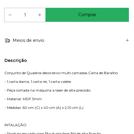
Meios de envio
Descrição
Conjunto de Quadros decorativo multi camadas Carta de Baralho:
- 1 carta dama, 1 carta rei, 1 carta valete.
- Peça cortada na máquina a laser de alta precisão.
- Material: MDF 3mm
- Medidas: 60 cm (C) x 40 cm (A) x 2,10 cm (L)
INTALAÇÃO:
- Produto enviado com fita dupla face 3M de alta fixação.