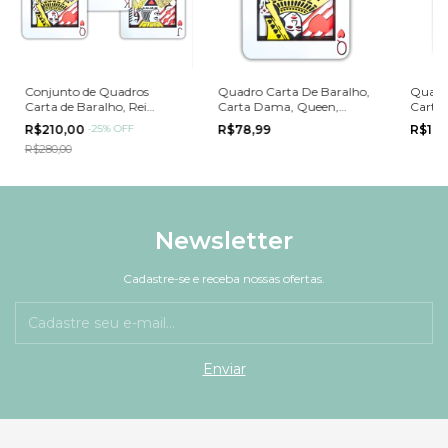
Conjunto de Quadros
Quadro Carta De Baralho,
Quadro
Carta de Baralho, Rei
Carta Dama, Queen,
Carta
Dama Valete 30cm
30cm
60cm
R$210,00
-
25
%
OFF
R$78,99
R$19
R$280,00
Newsletter
Cadastre-se e receba nossas ofertas.