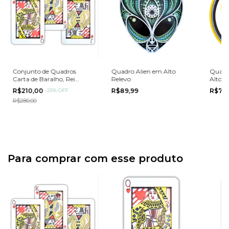
Conjunto de Quadros
Quadro Alien em Alto
Quadr
Carta de Baralho, Rei
Relevo
Alto R
Dama Valete 30cm
R$210,00
-
25
%
OFF
R$89,99
R$74
R$280,00
Para comprar com esse produto