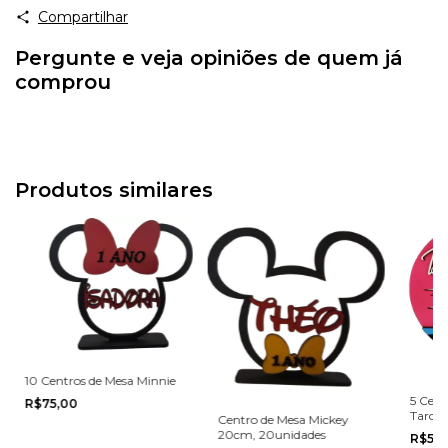
Compartilhar
Pergunte e veja opiniões de quem já
comprou
Produtos similares
10 Centros de Mesa Minnie
5 Cent
R$75,00
Tardez
Centro de Mesa Mickey
MDF 1
20cm, 20unidades
R$50