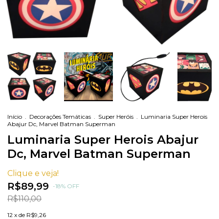
Início
.
Decorações Temáticas
.
Super Heróis
.
Luminaria Super Herois
Abajur Dc, Marvel Batman Superman
Luminaria Super Herois Abajur
Dc, Marvel Batman Superman
Clique e veja!
R$89,99
-
18
%
OFF
R$110,00
12
x de
R$9,26