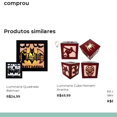
comprou
Produtos similares
Luminaria Cubo Homem
Luminaria Quadrada
Aranha
Batman
Kit co
Venom
R$49,99
R$24,99
com 
R$68