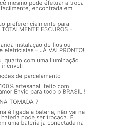
ocê mesmo pode efetuar a troca
a facilmente, encontrada em
ão preferencialmente para
s TOTALMENTE ESCUROS -
a
anda instalação de fios ou
e eletricistas – JÁ VAI PRONTO!
eu quarto com uma iluminação
 incrível!
opções de parcelamento
100% artesanal, feito com
amor Envio para todo o BRASIL !
 NA TOMADA ?
ria é ligada a bateria, não vai na
bateria pode ser trocada. É
om uma bateria ja conectada na