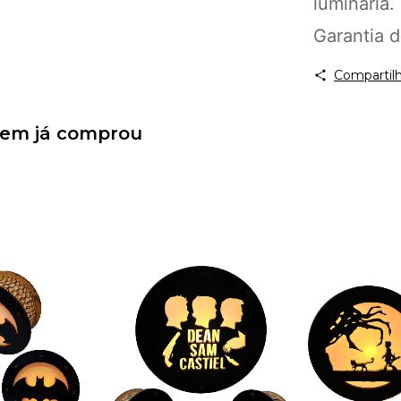
luminária.
Garantia d
Compartilh
uem já comprou