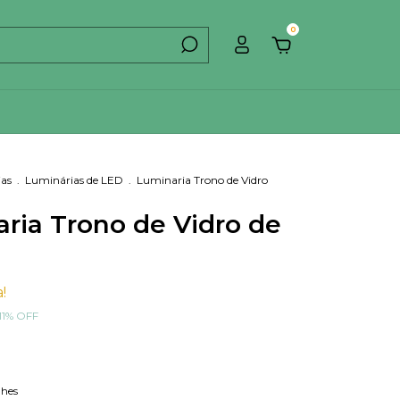
0
ias
.
Luminárias de LED
.
Luminaria Trono de Vidro
ria Trono de Vidro de
!
11
%
OFF
lhes