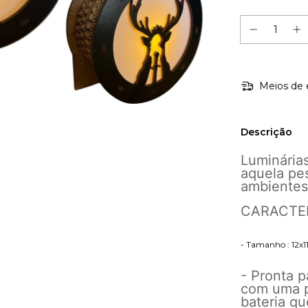
Meios de 
Descrição
Luminária
aquela pe
ambientes
CARACTER
- Tamanho : 12x
- Pronta p
com uma p
bateria qu