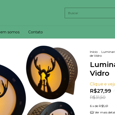
em somos
Contato
Início
.
Luminar
de Vidro
Lumina
Vidro
Clique e veja
R$27,99
-
R$31,50
6
x de
R$5,61
Ver mais deta