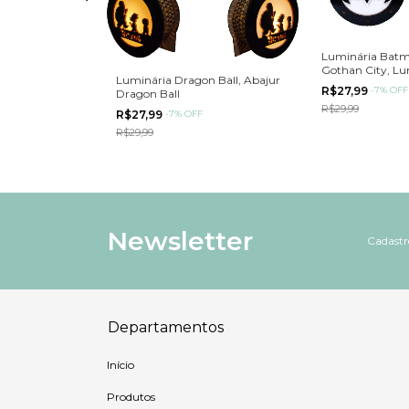
Luminária Batm
r Friends De
Gothan City, Lu
 Geek
Luminária Dragon Ball, Abajur
Morcego
R$27,99
-
7
%
OFF
Dragon Ball
R$29,99
R$27,99
-
7
%
OFF
R$29,99
Newsletter
Cadastre
Departamentos
Início
Produtos