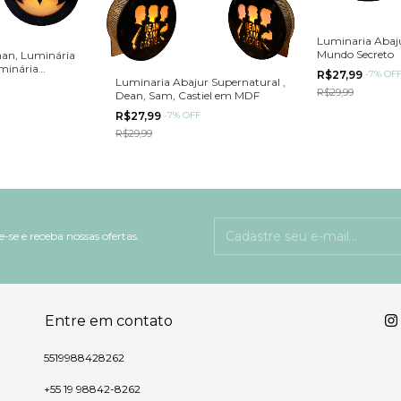
Luminaria Abaju
Mundo Secreto
an, Luminária
minária
R$27,99
-
7
%
OF
Luminaria Abajur Supernatural ,
R$29,99
Dean, Sam, Castiel em MDF
R$27,99
-
7
%
OFF
R$29,99
-se e receba nossas ofertas.
Entre em contato
5519988428262
+55 19 98842-8262