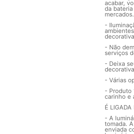
acabar, v
da bateri
mercados.
- Iluminaç
ambiente
decorativ
- Não dem
serviços d
- Deixa s
decorativa
- Várias 
- Produto 
carinho e 
É LIGADA
- A luminá
tomada. A 
enviada c