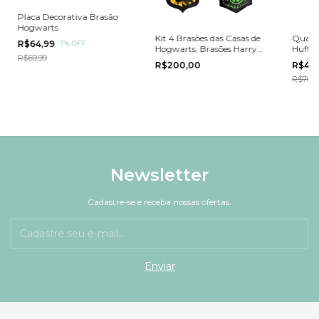
Placa Decorativa Brasão
Hogwarts
Kit 4 Brasões das Casas de
Quadr
R$64,99
-
7
%
OFF
Hogwarts, Brasões Harry
Huffle
R$69,99
Potter - Grifinória,
Em M
R$200,00
R$44
Corvinal, Sonserina, Lufa-
R$70,0
Lufa
Newsletter
Cadastre-se e receba nossas ofertas.