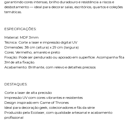
garantindo cores intensas, brilho duradouro e resistência a riscos e
desbotamento — ideal para decorar salas, escritórios, quartos e coleções
temáticas.
ESPECIFICAÇÕES:
Material: MDF 3mm
Técnica: Corte a laser e impressão digital UV
Dimensões: 38 cm (altura) x 29 cm (largura)
Cores: Vermelho, amarelo e preto
Fixação: Pode ser pendurado ou apoiado em superfície. Acompanha fita
3M de alta fixação.
Acabamento: Brilhante, com relevo e detalhes precisos
DESTAQUES:
Corte a laser de alta precisão
Impressão UV com cores vibrantes e resistentes
Design inspirado em Game of Thrones
Ideal para decoração geek, colecionadores e fãs da série
Produzido pela Ecolaser, com qualidade artesanal e acabamento
profissional