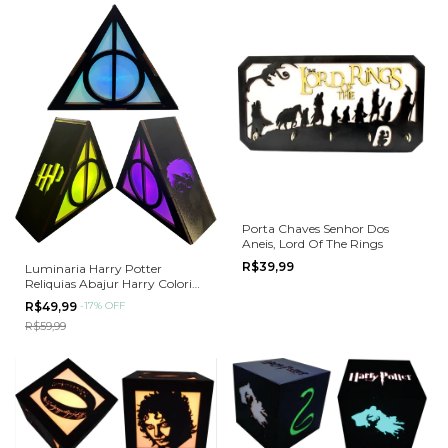
Porta Chaves Senhor Dos
Aneis, Lord Of The Rings
R$39,99
Luminaria Harry Potter
Reliquias Abajur Harry Colorido
MDF
R$49,99
-
17
%
OFF
R$59,99