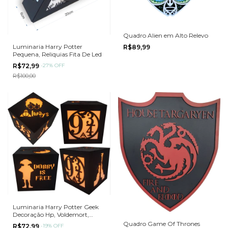
Quadro Alien em Alto Relevo
Luminaria Harry Potter
R$89,99
Pequena, Reliquias Fita De Led
R$72,99
-
27
%
OFF
R$100,00
Luminaria Harry Potter Geek
Decoração Hp, Voldemort,
Plataforma 9 3/4 em MDF em
Quadro Game Of Thrones
R$72,99
-
19
%
OFF