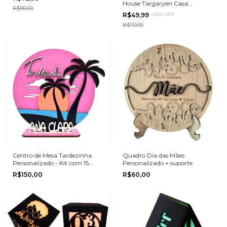
15CM
House Targaryen Casa
R$90,00
Targaryen Em Mdf
R$49,99
-
29
%
OFF
R$70,00
Centro de Mesa Tardezinha
Quadro Dia das Mães
Personalizado - Kit com 15
Personalizado + suporte
unidades
R$150,00
R$60,00