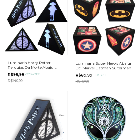
Luminaria Harry Potter
Luminaria Super Herois Abajur
Reliquias Da Morte Abajur
Dc, Marvel Batman Superman
Reliquias, em MDF 23cm
R$99,99
-
29
%
OFF
R$89,99
-
18
%
OFF
R$140,00
R$110,00