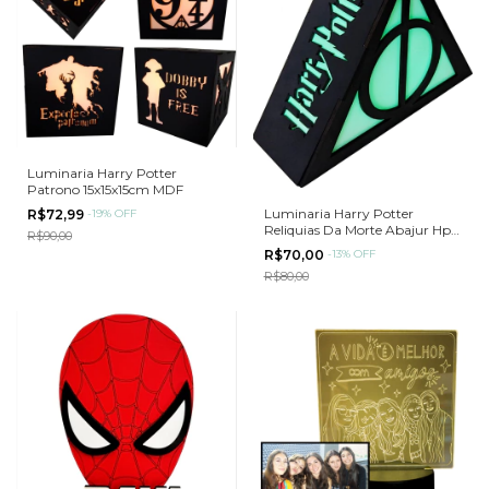
Luminaria Harry Potter
Patrono 15x15x15cm MDF
Luminaria Harry Potter
R$72,99
-
19
%
OFF
Reliquias Da Morte Abajur Hp
R$90,00
20x15x6cm
R$70,00
-
13
%
OFF
R$80,00