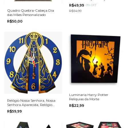
Envio Rapido Reliquias
R$49,99
-
9
%
OFF
Quadro Quebra-Cabeça Dia
R$54,99
das Mães Personalizado
R$50,00
Luminaria Harry Potter
Reliquias da Morte
Relógio Nossa Senhora, Nossa
Senhora Aparecida, Relógio
R$22,99
MDF
R$59,99