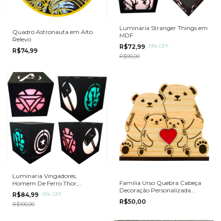
Luminaria Stranger Things em
Quadro Astronauta em Alto
MDF
Relevo
R$72,99
-
19
%
OFF
R$74,99
R$90,00
Luminaria Vingadores,
Familia Urso Quebra Cabeça
Homem De Ferro Thor,
Decoração Personalizada
Hulk,abajur Color
R$84,99
-
15
%
OFF
Presente
R$50,00
R$100,00