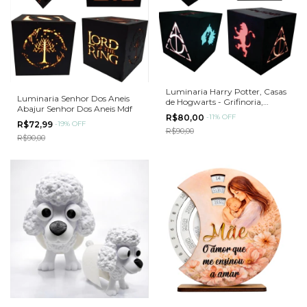
Luminaria Harry Potter, Casas
Luminaria Senhor Dos Aneis
de Hogwarts - Grifinoria,
Abajur Senhor Dos Aneis Mdf
Sonserina em MDF 15cm
R$80,00
-
11
%
OFF
R$72,99
-
19
%
OFF
R$90,00
R$90,00